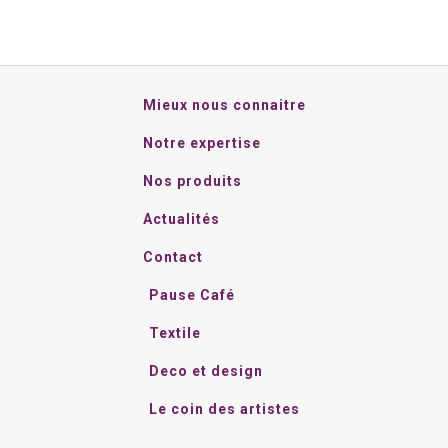
choisies
être
sur
choisies
la
sur
page
la
Mieux nous connaitre
du
page
Notre expertise
produit
du
produit
Nos produits
Actualités
Contact
Pause Café
Textile
Deco et design
Le coin des artistes