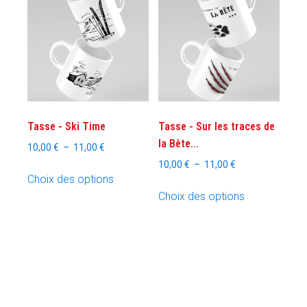
Tasse - Ski Time
Tasse - Sur les traces de
la Bête...
Plage
10,00
€
–
11,00
€
de
Plage
10,00
€
–
11,00
€
Ce
prix :
Choix des options
de
produit
Ce
10,00 €
prix :
Choix des options
a
produit
à
10,00 €
plusieurs
a
11,00 €
à
variations.
plusieurs
11,00 €
Les
variations.
options
Les
peuvent
options
être
peuvent