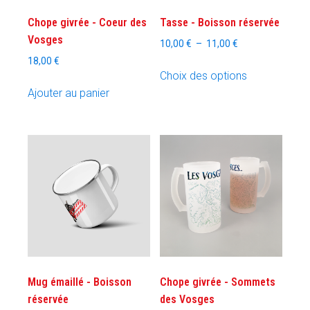
Chope givrée - Coeur des
Tasse - Boisson réservée
Vosges
Plage
10,00
€
–
11,00
€
de
18,00
€
Ce
prix :
Choix des options
produit
10,00 €
Ajouter au panier
a
à
plusieurs
11,00 €
variations.
Les
options
peuvent
être
choisies
sur
la
page
Mug émaillé - Boisson
Chope givrée - Sommets
du
réservée
des Vosges
produit