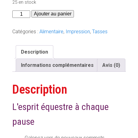
25 en stock
quantité
Ajouter au panier
de
Mug
Catégories :
Alimentaire
,
Impression
,
Tasses
émaillé
-
Description
Toujours
plus
Informations complémentaires
Avis (0)
haut
!
Description
L'esprit équestre à chaque
pause
Galopez vers de nouveaux sommets