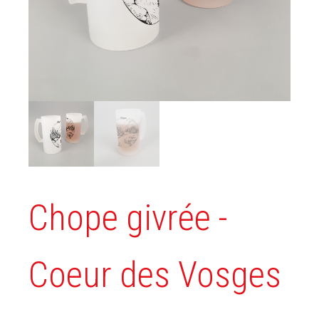
Chope givrée -
Coeur des Vosges