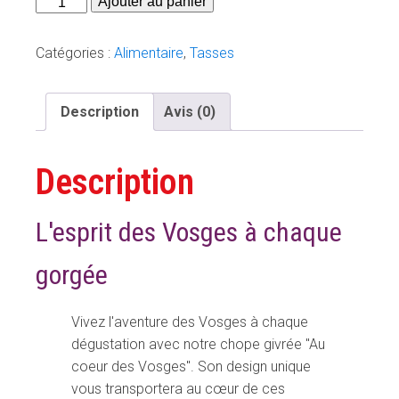
quantité
Ajouter au panier
de
Chope
Catégories :
Alimentaire
,
Tasses
givrée
-
Description
Avis (0)
Coeur
des
Vosges
Description
L'esprit des Vosges à chaque
gorgée
Vivez l'aventure des Vosges à chaque
dégustation avec notre chope givrée "Au
coeur des Vosges". Son design unique
vous transportera au cœur de ces