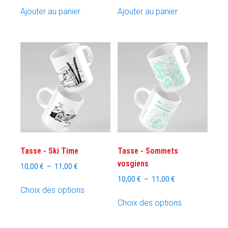
Ajouter au panier
Ajouter au panier
Tasse - Ski Time
Tasse - Sommets
vosgiens
Plage
10,00
€
–
11,00
€
de
Plage
10,00
€
–
11,00
€
Ce
prix :
Choix des options
de
produit
Ce
10,00 €
prix :
Choix des options
a
produit
à
10,00 €
plusieurs
a
11,00 €
à