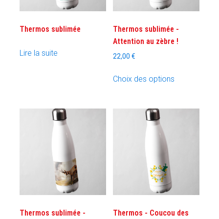
Thermos sublimée
Thermos sublimée -
Attention au zèbre !
Lire la suite
22,00
€
Ce
Choix des options
produit
a
plusieurs
variations.
Les
options
peuvent
être
choisies
sur
la
Thermos sublimée -
Thermos - Coucou des
page