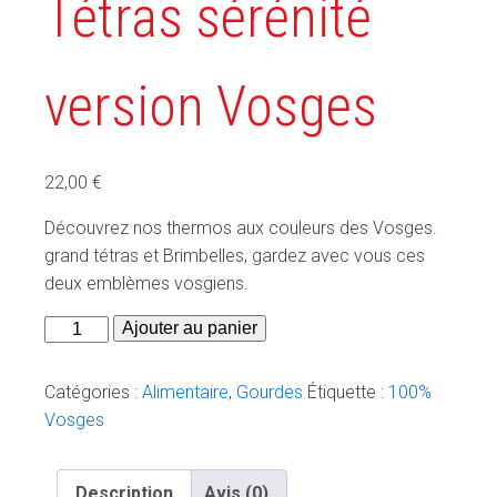
Tétras sérénité
version Vosges
22,00
€
Découvrez nos thermos aux couleurs des Vosges.
grand tétras et Brimbelles, gardez avec vous ces
deux emblèmes vosgiens.
quantité
Ajouter au panier
de
Thermos
Catégories :
Alimentaire
,
Gourdes
Étiquette :
100%
-
Vosges
Grand
Tétras
Description
Avis (0)
sérénité