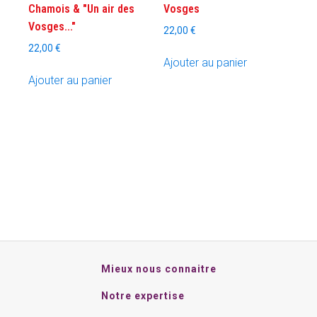
Chamois & "Un air des
Vosges
du
Vosges..."
22,00
€
produit
22,00
€
Ajouter au panier
Ajouter au panier
Mieux nous connaitre
Notre expertise