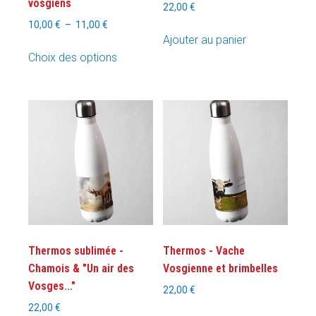
vosgiens
22,00
€
Plage
10,00
€
–
11,00
€
Ajouter au panier
de
Ce
prix :
Choix des options
produit
10,00 €
a
à
plusieurs
11,00 €
variations.
Les
options
peuvent
être
choisies
sur
la
Thermos sublimée -
Thermos - Vache
page
Chamois & "Un air des
Vosgienne et brimbelles
du
Vosges..."
22,00
€
produit
22,00
€