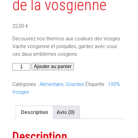
de la vosgienne
22,00
€
Découvrez nos thermos aux couleurs des Vosges.
Vache vosgienne et jonquilles, gardez avec vous
ces deux emblèmes vosgiens.
quantité
Ajouter au panier
de
Thermos
Catégories :
Alimentaire
,
Gourdes
Étiquette :
100%
-
Vosges
Coucou
de
Description
Avis (0)
la
vosgienne
Description