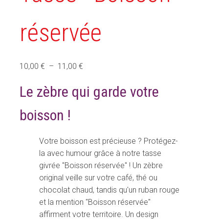
réservée
Plage
10,00
€
–
11,00
€
de
Le zèbre qui garde votre
prix :
10,00 €
boisson !
à
11,00 €
Votre boisson est précieuse ? Protégez-
la avec humour grâce à notre tasse
givrée "Boisson réservée" ! Un zèbre
original veille sur votre café, thé ou
chocolat chaud, tandis qu'un ruban rouge
et la mention "Boisson réservée"
affirment votre territoire. Un design