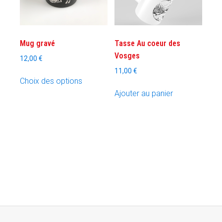
Mug gravé
Tasse Au coeur des
Vosges
12,00
€
11,00
€
Ce
Choix des options
produit
Ajouter au panier
a
plusieurs
variations.
Les
options
peuvent
être
choisies
sur
la
page