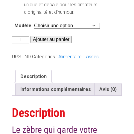
unique et décalé pour les amateurs
d'originalité et d'humour.
Modèle
quantité
Ajouter au panier
de
Tasse
UGS :
ND
Catégories :
Alimentaire
,
Tasses
-
Boisson
Description
réservée
Informations complémentaires
Avis (0)
Description
Le zèbre qui garde votre